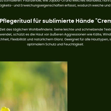
 stimulieren. Pflanzenöle, wie Jojoba-Öl und weiches Mandelöl, nährt 
igkeits- und Erweichungseigenschaften erfasst, wodurch weiche und fle
 Pflegeritual für sublimierte Hände "Cr
eit des täglichen Wohlbefindens. Seine leichte und schmelzende Textur
endet, schützt es die Haut vor äußeren Aggressionen wie Kälte, Win
chheit, Flexibilität und natürlichem Glanz. Geeignet für alle Hauttypen,
optimalem Schutz und Feuchtigkeit.