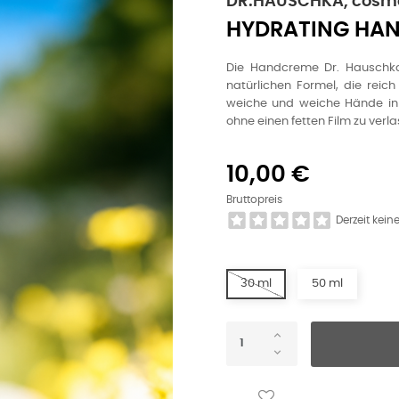
DR.HAUSCHKA, cosmé
HYDRATING HA
Die Handcreme Dr. Hauschka 
natürlichen Formel, die reich 
weiche und weiche Hände in e
ohne einen fetten Film zu verla
10,00 €
Bruttopreis
Derzeit kei
30 ml
50 ml