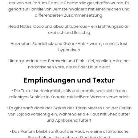
der von der Parfüm Camille Chemardin geschaffen wurde. Es
gehört zur Familie von Bernsteinwäldern mit einer reichen und
differenzierten Zusammensetzung:
Head Notes: Coco und absolut tuberous - ein Eröffnungssolar,
exotisch und fleischig
Herznoten: Sandelholz und Gaïac-Holz - warm, umhüllt, fast
hypnotisch
Hintergrundnotizen: Bernstein und Pink - tief, sinnlich, mit einer
narkotischen Note, die auf der Haut bleibt
Empfindungen und Textur
•
Die Textur ist Honigmilch, süß und cremig, was sich in den
milchigen Schleier in Kontakt mit heißem Wasser verwandelt
•
Es gibt sanft dank des Salzes des Toten Meeres und der Perlen
von Jojoba vorsichtig ein, während er die Haut mit Sheabutter
und Aprikosenöl füttert
•
Das Parfüm bleibt sanft auf der Haut, wie eine olfaktorische
Streichelung, die mehrere Stunden dauert