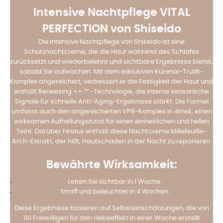
Intensive Nachtpflege VITAL
PERFECTION von Shiseido
Die intensive Nachtpflege von Shiseido ist eine
Schutznachtcreme, die die Haut während des Schlafes
zurücksetzt und wiederbelehnt und sichtbare Ergebnisse bietet,
sobald Sie aufwachen. Mit dem exklusiven Kürenai-Trulift-
Komplex angereichert, verbessert er die Festigkeit der Haut und
enthält Reneesing ++ ™ -Technologie, die interne sensorische
Signale für schnelle Anti-Aging-Ergebnisse stärkt. Die Formel
umfasst auch den angereicherten VP8-Komplex in 4msk, einen
wirksamen Aufhellungszutat für einen einheitlichen und hellen
Teint. Darüber hinaus enthält diese Nachtcreme Millefeuille-
Arch-Extrakt, der hilft, Hautschaden in der Nacht zu reparieren.
Bewährte Wirksamkeit:
Leiten Sie sichtbar in 1 Woche.
Straff und beleuchtet in 4 Wochen.
Diese Ergebnisse basieren auf Selbsteinschätzungen, die von
110 Freiwilligen für den Hebeeffekt in einer Woche erstellt