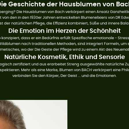
Die Geschichte der Hausblumen von Bac
überging? Die Hausblumen von Bach verkörpert einen Ansatz
Ganzheitl
rt von den in den 1930er Jahren entwickelten Blumenelixiers von DR
Edwa
t der natürlichen Pflege, die Effizienz kombiniert,
Süße und innere Bala
Die Emotion im Herzen der Schönheit
onzipiert, dass er ein Bedürfnis erfüllt
Spezifische emotionale - Stres
 Wildblumen nach traditionellen Methoden, sind integriert
Formeln, um s
kosmetisches, wo der
Die Geste der Pflege wird zu einem Akt des Neuena
Natürliche Kosmetik, Ethik und Sensorie
isch zertifiziert und aus erarbeitet
Streng ausgewählte natürliche Zu
spektieren. Mehr als eine Marke, Blumen
von BACH verkörpert eine Philo
verbinden Sie den Körper,
Der Geist ... und die Emotionen.