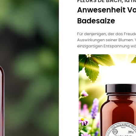
FLEURS DE BACH, la 
Anwesenheit Vo
Badesalze
Für denjenigen, der das Freu
Auswirkungen seiner Blumen.
einzigartigen Entspannung wä