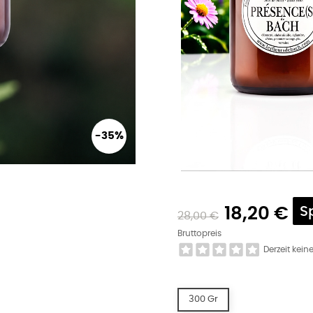
-35%
18,20 €
S
28,00 €
Bruttopreis
Derzeit kei
300 Gr