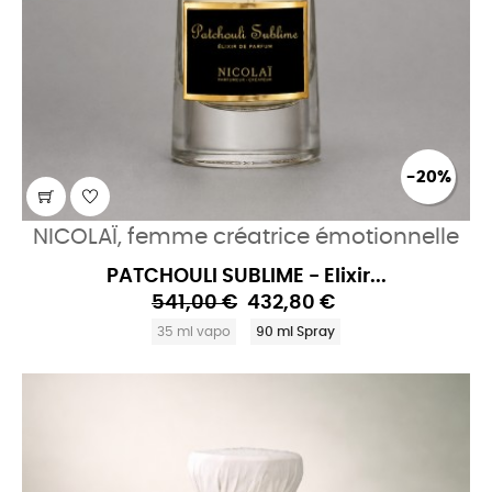
-20%
NICOLAÏ, femme créatrice émotionnelle
PATCHOULI SUBLIME - Elixir...
541,00 €
432,80 €
35 ml vapo
90 ml Spray