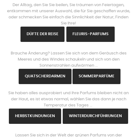
Der Alltag, den Sie Sie beilen, Sie träumen von Feiertagen,
entkommen mit unserer Auswahl, die für Sie geschaffen wurde,
oder schmecken Sie einfach die Sinnlichkeit der Natur; Finden
Sie Ihre!
DÜFTE DER REISE
FLEURIS-PARFUMS
www.https://parisparfums.fr/de/
Brauche Änderung? Lassen Sie sich von dem Geräusch des
Meeres und des Windes schaukeln und sich von den
Sonnenstrahlen aufwärmen ...
QUATSCHERDARMEN
SOMMERPARFÜME
www.https://parisparfums.fr/de/
Sie haben alles ausprobiert und Ihre Parfums bleiben nicht an
der Haut, es ist etwas normal, wählen Sie das dann je nach
Temperatur des Tages ...
HERBSTKUNDUNGEN
WINTERDURCHFÜHRUNGEN
www.https://parisparfums.fr/de/
Lassen Sie sich in der Welt der grünen Parfums von der