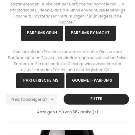
faszinierenden Dunkelheit der Parfüme bei Nacht leiten. Ein
olfaktorisches Erlebnis, das die Sinne erwacht, die lebendige
Frische zu mysteriösen Verführungen, für unvergessliche
Nächte. "
PARFU
MS GRÜN
PARFUMS B
Y NACHT
www.https://parisparfums.fr/de/
Von funkelnden Frische zu unwiderstehlicher Gier, unsere
Parfüme bringen Sie zu einer einzigartigen sensorischen Reise.
Entdecken Sie das perfekte Gleichgewicht zwischen der
revitalisierenden Frische und eindringlichen Gier ...
PARFU
FRISCHE MS
GOURMET-PARFUMS

FILTER
Preis (absteigend)
Anzeigen 1-50 von 667 artikel(s)