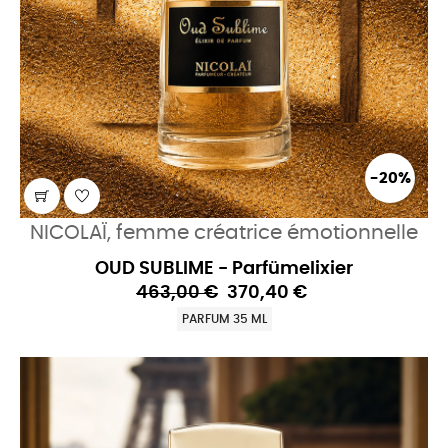
-20%
NICOLAÏ, femme créatrice émotionnelle
OUD SUBLIME - Parfümelixier
463,00 €
370,40 €
PARFUM 35 ML