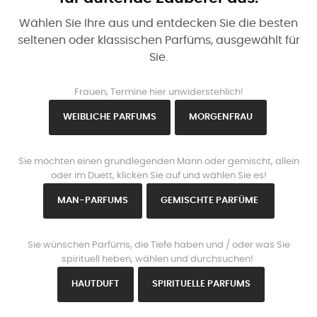
Wählen Sie Ihre aus und entdecken Sie die besten
seltenen oder klassischen Parfüms, ausgewählt für
Sie.
www.https://parisparfums.fr/de/
Frauen, Termine hier unwiderstehlich!
WEIBLICHE PARFUMS
MORGENFRAU
www.https://parisparfums.fr/de/
Sie möchten einen grundlegenden Mann oder gemischt, allein
oder im Duett, klicken Sie auf und wählen Sie es!
MAN-PARFUMS
GEMISCHTE PARFÜME
www.https://parisparfums.fr/de/
Sie wünschen Parfüms, die Tiefe haben und / oder was Sie
spirituell heben, wählen und durchsuchen!
HAUTDUFT
SPIRITUELLE PARFUMS
www.https://parisparfums.fr/de/