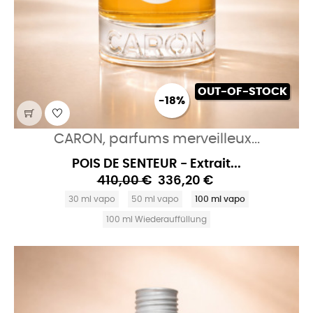
OUT-OF-STOCK
-18%
CARON, parfums merveilleux...
POIS DE SENTEUR - Extrait...
410,00 €
336,20 €
30 ml vapo
50 ml vapo
100 ml vapo
100 ml Wiederauffüllung