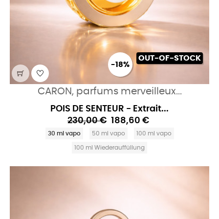
OUT-OF-STOCK
-18%
CARON, parfums merveilleux...
POIS DE SENTEUR - Extrait...
230,00 €
188,60 €
30 ml vapo
50 ml vapo
100 ml vapo
100 ml Wiederauffüllung