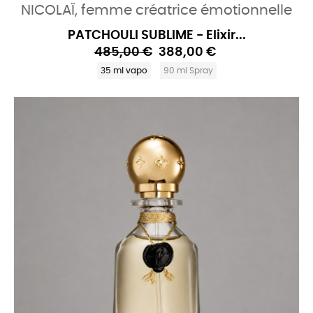
NICOLAÏ, femme créatrice émotionnelle
PATCHOULI SUBLIME - Elixir...
485,00 €
388,00 €
35 ml vapo
90 ml Spray