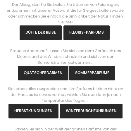
Der Alltag, den Sie Sie beilen, Sie träumen von Feiertagen,
entkommen mit unserer Auswahl, die für Sie geschaffen wurde,
oder schmecken Sie einfach die Sinnlichkeit der Natur; Finden
Sie Ihre!
DÜFTE DER REISE
FLEURIS-PARFUMS
www.https://parisparfums.fr/de/
Brauche Änderung? Lassen Sie sich von dem Geräusch des
Meeres und des Windes schaukeln und sich von den
Sonnenstrahlen aufwärmen ...
QUATSCHERDARMEN
SOMMERPARFÜME
www.https://parisparfums.fr/de/
Sie haben alles ausprobiert und Ihre Parfums bleiben nicht an
der Haut, es ist etwas normal, wählen Sie das dann je nach
Temperatur des Tages ...
HERBSTKUNDUNGEN
WINTERDURCHFÜHRUNGEN
www.https://parisparfums.fr/de/
Lassen Sie sich in der Welt der grünen Parfums von der