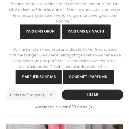
faszinierenden Dunkelheit der Parfüme bei Nacht leiten. Ein
olfaktorisches Erlebnis, das die Sinne erwacht, die lebendige
Frische zu mysteriösen Verführungen, für unvergessliche
Nächte. "
PARFU
MS GRÜN
PARFUMS B
Y NACHT
www.https://parisparfums.fr/de/
Von funkelnden Frische zu unwiderstehlicher Gier, unsere
Parfüme bringen Sie zu einer einzigartigen sensorischen Reise.
Entdecken Sie das perfekte Gleichgewicht zwischen der
revitalisierenden Frische und eindringlichen Gier ...
PARFU
FRISCHE MS
GOURMET-PARFUMS

FILTER
Preis (aufsteigend)
Anzeigen 1-50 von 669 artikel(s)