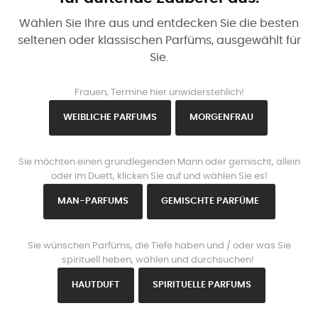
Wählen Sie Ihre aus und entdecken Sie die besten
seltenen oder klassischen Parfüms, ausgewählt für
Sie.
www.https://parisparfums.fr/de/
Frauen, Termine hier unwiderstehlich!
WEIBLICHE PARFUMS
MORGENFRAU
www.https://parisparfums.fr/de/
Sie möchten einen grundlegenden Mann oder gemischt, allein
oder im Duett, klicken Sie auf und wählen Sie es!
MAN-PARFUMS
GEMISCHTE PARFÜME
www.https://parisparfums.fr/de/
Sie wünschen Parfüms, die Tiefe haben und / oder was Sie
spirituell heben, wählen und durchsuchen!
HAUTDUFT
SPIRITUELLE PARFUMS
www.https://parisparfums.fr/de/