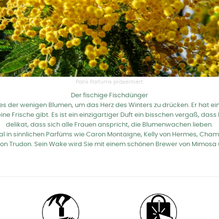
Paris Parfums präsentiert:
Der fischige Fischdünger
nes der wenigen Blumen, um das Herz des Winters zu drücken. Er hat eine
eine Frische gibt. Es ist ein einzigartiger Duft ein bisschen vergaß, d
delikat, dass sich alle Frauen anspricht, die Blumenwachen lieben.
l in sinnlichen Parfüms wie Caron Montaigne, Kelly von Hermes, Cham
von Trudon. Sein Wake wird Sie mit einem schönen Brewer von Mimosa