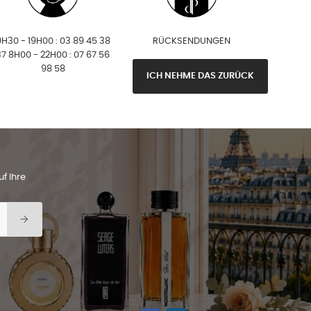
H30 - 19H00 : 03 89 45 38
RÜCKSENDUNGEN
37 8H00 - 22H00 : 07 67 56
98 58
ICH NEHME DAS ZURÜCK
f Ihre