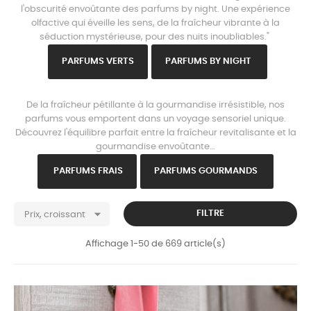
l'obscurité envoûtante des parfums by night. Une expérience
olfactive qui éveille les sens, de la fraîcheur vibrante à la
séduction mystérieuse, pour des nuits inoubliables."
PARFU
MS VERTS
PARFUMS B
Y NIGHT
www.parisparfums.fr
De la fraîcheur pétillante à la gourmandise irrésistible, nos
parfums vous emportent dans un voyage sensoriel unique.
Découvrez l'équilibre parfait entre la fraîcheur revitalisante et la
gourmandise envoûtante…
PARFU
MS FRAIS
PARFUMS GOURMANDS

FILTRE
Prix, croissant
Affichage 1-50 de 669 article(s)