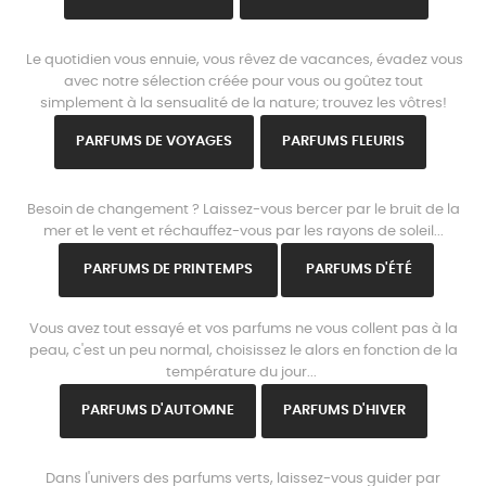
www.parisparfums.fr
Le quotidien vous ennuie, vous rêvez de vacances, évadez vous
avec notre sélection créée pour vous ou goûtez tout
simplement à la sensualité de la nature; trouvez les vôtres!
PARFUMS DE VOYAGES
PARFUMS FLEURIS
www.parisparfums.fr
Besoin de changement ? Laissez-vous bercer par le bruit de la
mer et le vent et réchauffez-vous par les rayons de soleil...
PARFUMS DE PRINTEMPS
PARFUMS D'ÉTÉ
www.parisparfums.fr
Vous avez tout essayé et vos parfums ne vous collent pas à la
peau, c'est un peu normal, choisissez le alors en fonction de la
température du jour...
PARFUMS D'AUTOMNE
PARFUMS D'HIVER
www.parisparfums.fr
Dans l'univers des parfums verts, laissez-vous guider par