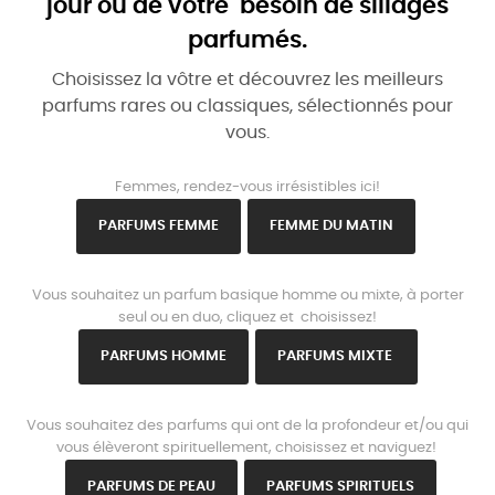
jour ou de votre besoin de sillages
parfumés.
Choisissez la vôtre et découvrez les meilleurs
parfums rares ou classiques, sélectionnés pour
vous.
www.parisparfums.fr
Femmes, rendez-vous irrésistibles ici!
PARFUMS FEMME
FEMME DU MATIN
www.parisparfums.fr
Vous souhaitez un parfum basique homme ou mixte, à porter
seul ou en duo, cliquez et choisissez!
PARFUMS HOMME
PARFUMS MIXTE
www.parisparfums.fr
Vous souhaitez des parfums qui ont de la profondeur et/ou qui
vous élèveront spirituellement, choisissez et naviguez!
PARFUMS DE PEAU
PARFUMS SPIRITUELS