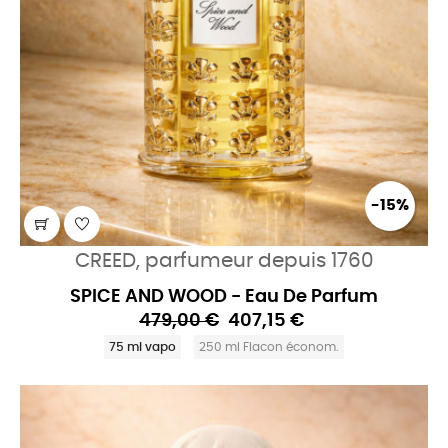
-15%
CREED, parfumeur depuis 1760
SPICE AND WOOD - Eau De Parfum
479,00 €
407,15 €
75 ml vapo
250 ml Flacon économ.