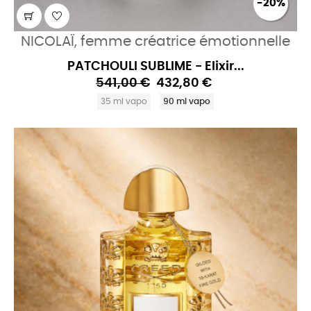
-20%
NICOLAÏ, femme créatrice émotionnelle
PATCHOULI SUBLIME - Elixir...
541,00 €
432,80 €
35 ml vapo
90 ml vapo