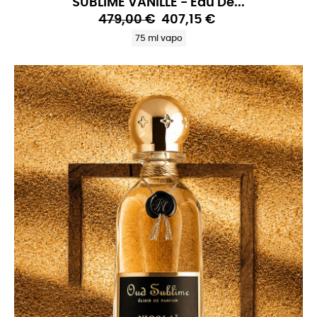
SUBLIME VANILLE - Eau De...
479,00 €
407,15 €
75 ml vapo