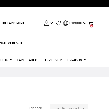
Français
OTRE PARFUMERIE
0
INSTITUT BEAUTE
BLOG
CARTE CADEAU
SERVICES P.P.
LIVRAISON

Trier par:
Prix, décroissant