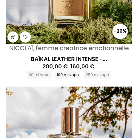
-20%
NICOLAÏ, femme créatrice émotionnelle
BAÏKAL LEATHER INTENSE -...
200,00 €
160,00 €
30 ml vapo
100 ml vapo
250 ml vapo