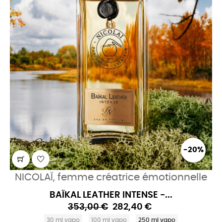
-20%
NICOLAÏ, femme créatrice émotionnelle
BAÏKAL LEATHER INTENSE -...
353,00 €
282,40 €
30 ml vapo
100 ml vapo
250 ml vapo