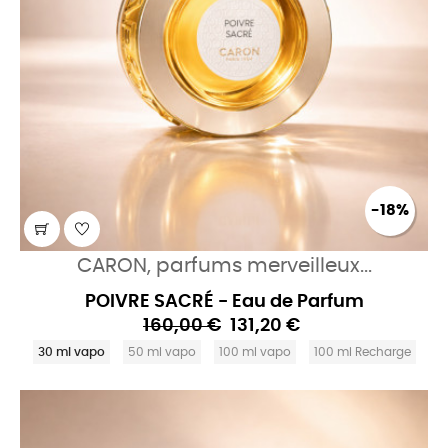
-18%
CARON, parfums merveilleux...
POIVRE SACRÉ - Eau de Parfum
160,00 €
131,20 €
30 ml vapo
50 ml vapo
100 ml vapo
100 ml Recharge