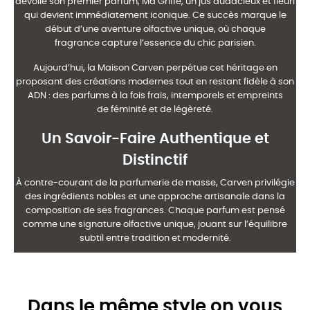
dévoile
son premier parfum, Ma Griffe, un jus audacieux et fleuri
qui devient immédiatement
iconique. Ce succès marque le
début d’une aventure olfactive unique, où chaque
fragrance
capture l’essence du chic parisien.
Aujourd’hui, la Maison Carven perpétue cet héritage en
proposant des créations modernes
tout en restant fidèle à son
ADN : des parfums à la fois frais, intemporels et empreints
de
féminité et de légèreté.
Un Savoir-Faire Authentique et
Distinctif
À contre-courant de la parfumerie de masse, Carven privilégie
des ingrédients nobles et une
approche artisanale dans la
composition de ses fragrances. Chaque parfum est pensé
comme
une signature olfactive unique, jouant sur l’équilibre
subtil entre tradition et modernité.
Dans le même style on vous