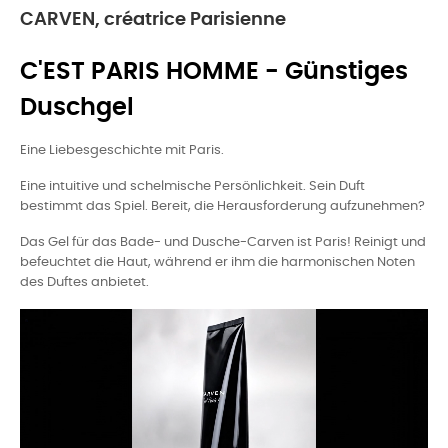
CARVEN, créatrice Parisienne
C'EST PARIS HOMME - Günstiges
Duschgel
Eine Liebesgeschichte mit Paris.
Eine intuitive und schelmische Persönlichkeit. Sein Duft
bestimmt das Spiel. Bereit, die Herausforderung aufzunehmen?
Das Gel für das Bade- und Dusche-Carven ist Paris! Reinigt und
befeuchtet die Haut, während er ihm die harmonischen Noten
des Duftes anbietet.