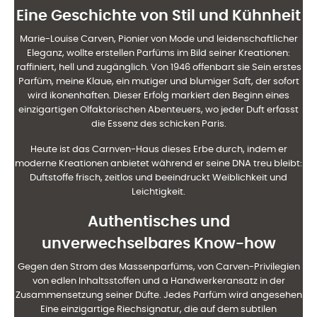
Eine Geschichte von Stil und Kühnheit
Marie-Louise Carven, Pionier von Mode und leidenschaftlicher
Eleganz, wollte erstellen
Parfüms im Bild seiner Kreationen:
raffiniert, hell und zugänglich. Von 1946 offenbart sie
Sein erstes
Parfüm, meine Klaue, ein mutiger und blumiger Saft, der sofort
wird
ikonenhaften. Dieser Erfolg markiert den Beginn eines
einzigartigen Olfaktorischen Abenteuers, wo jeder Duft
erfasst
die Essenz des schicken Paris.
Heute ist das Carnven-Haus dieses Erbe durch, indem er
moderne Kreationen anbietet
während er seine DNA treu bleibt:
Duftstoffe frisch, zeitlos und beeindruckt
Weiblichkeit und
Leichtigkeit.
Authentisches und
unverwechselbares Know-how
Gegen den Strom des Massenparfüms, von Carven-Privilegien
von edlen Inhaltsstoffen und a
Handwerkeransatz in der
Zusammensetzung seiner Düfte. Jedes Parfüm wird angesehen
Eine einzigartige Riechsignatur, die auf dem subtilen