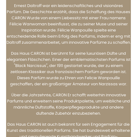
Ernest Daltroff war ein leidenschaftliches und visionäres
Parfüm. Die Geschichte erzählt, dass die Schaffung des Hauses
CARON Wurde von einem Liebessitz mit einer Frau namens
Félicie Wanwoman beeinflusst, die zu seiner Muse und seiner
Inspiration wurde. Félicie Wanpouille spielte eine
entscheidende Rolle beim Erfolg des Parfüms, indem er eng mit
Daltroff zusammenarbeitet, um innovative Parfüme zu schaffen.
Das Haus CARON ist berühmt für seine luxuriösen Düfte und
eleganten Fläschchen. Einer der emblematischsten Parfums ist
"Black Narcissus", der 1911 gestartet wurde, der zu einem
zeitlosen Klassiker aus französischem Parfüm geworden ist.
Dieses Parfüm wurde zu Ehren von Felicie Wanpouille
geschaffen, der ein großartiger Amateur von Narzissas war.
Über die Jahrzehnte, CARON Er schafft weiterhin innovative
Parfums und erweitern seine Produktpalette, um weibliche und
männliche Duftstoffe, Körperpflegeprodukte und andere
duftende Zubehör einzubeziehen.
Das Haus CARON ist auch bekannt für sein Engagement für die
Kunst des traditionellen Parfüms. Sie hat bundesweit erhaltene
und perpulierende Kunsthandwerker und Parfüm-