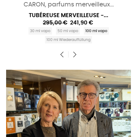
CARON, parfums merveilleux...
TUBÉREUSE MERVEILLEUSE -...
295,00 €
241,90 €
30 ml vapo
50 ml vapo
100 ml vapo
100 ml Wiederauffüllung
‹
›