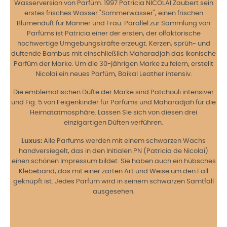
Wasserversion von Parfüm. 1997 Patricia NICOLAÏ Zaubert sein
erstes frisches Wasser "Sommerwasser", einen frischen
Blumenduft für Männer und Frau. Parallel zur Sammlung von
Parfüms ist Patricia einer der ersten, der olfaktorische
hochwertige Umgebungskräfte erzeugt. Kerzen, sprüh- und
duftende Bambus mit einschließlich Maharadjah das ikonische
Parfüm der Marke. Um die 30-jährigen Marke zu feiern, erstellt
Nicolai ein neues Parfüm, Baikal Leather intensiv.
Die emblematischen Düfte der Marke sind Patchouli intensiver
und Fig. 5 von Feigenkinder für Parfüms und Maharadjah für die
Heimatatmosphäre. Lassen Sie sich von diesen drei
einzigartigen Düften verführen.
Luxus:
Alle Parfums werden mit einem schwarzen Wachs
handversiegelt, das in den Initialen PN (Patricia de Nicolai)
einen schönen Impressum bildet. Sie haben auch ein hübsches
Klebeband, das mit einer zarten Art und Weise um den Fall
geknüpft ist. Jedes Parfüm wird in seinem schwarzen Samtfall
ausgesehen.