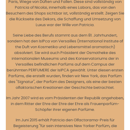
Paris, Wiege von Düften und Fallen. Diese sind vollständig von
Patricia of Nicolai, innerhalb eines Labors, das von den
Besuchern des Shops sichtbar ist, vollständig erstellt. Zeigen Sie
die Rückseite des Dekors, die Schaffung und Umsetzung von
Luxus war der Wille von Patricia.
Seine Liebe des Berufs stammt aus dem 81. Jahrhundert,
sondern hat den IsIPca von Versailles (International Institute of
the Duft von Kosmetika und Lebensmittel aromatisch)
absolviert. Sie wird auch Präsident der Osmotheke des
internationalen Museums und des Konservatoriums der in
Versailles befindlichen Parfüms auf dem Campus der
berühmten PERFUMERE der IsIPCA gewählt. Unter diesen ersten
Parfüms, die erstellt wurden, finden wir New York, das Parfüm
des "Signatur", der Parfüm des Designers, als eine der besten
olfaktorischen Kreationen der Geschichte betrachtet.
Im Jahr 2007 wird es vom Präsidenten der Republik angehoben,
in dem Ritter der Ehre der Ehre der Ehre als Frauenparfüm-
Schöpfer ihrer eigenen Parfüme.
Im Juni 2015 erhält Patricia den Olfactorama-Preis für
Begeisterung "für sein intensives New Yorker Parfüm, die