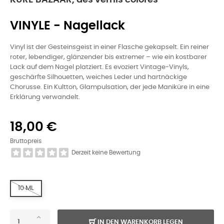
KURE BAZAAR, des vernis colorés
VINYLE - Nagellack
Vinyl ist der Gesteinsgeist in einer Flasche gekapselt. Ein reiner
roter, lebendiger, glänzender bis extremer – wie ein kostbarer
Lack auf dem Nagel platziert. Es evoziert Vintage-Vinyls,
geschärfte Silhouetten, weiches Leder und hartnäckige
Chorusse. Ein Kultton, Glampulsation, der jede Maniküre in eine
Erklärung verwandelt.
18,00 €
Bruttopreis
Derzeit keine Bewertung
10 ML
IN DEN WARENKORB LEGEN