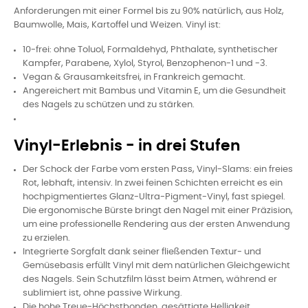
Anforderungen mit einer Formel bis zu 90% natürlich, aus Holz,
Baumwolle, Mais, Kartoffel und Weizen. Vinyl ist:
10-frei: ohne Toluol, Formaldehyd, Phthalate, synthetischer
Kampfer, Parabene, Xylol, Styrol, Benzophenon-1 und -3.
Vegan & Grausamkeitsfrei, in Frankreich gemacht.
Angereichert mit Bambus und Vitamin E, um die Gesundheit
des Nagels zu schützen und zu stärken.
Vinyl-Erlebnis - in drei Stufen
Der Schock der Farbe vom ersten Pass, Vinyl-Slams: ein freies
Rot, lebhaft, intensiv. In zwei feinen Schichten erreicht es ein
hochpigmentiertes Glanz-Ultra-Pigment-Vinyl, fast spiegel.
Die ergonomische Bürste bringt den Nagel mit einer Präzision,
um eine professionelle Rendering aus der ersten Anwendung
zu erzielen.
Integrierte Sorgfalt dank seiner fließenden Textur- und
Gemüsebasis erfüllt Vinyl mit dem natürlichen Gleichgewicht
des Nagels. Sein Schutzfilm lässt beim Atmen, während er
sublimiert ist, ohne passive Wirkung.
Die hohe Treue-Höchstbonden, gesättigte Helligkeit,