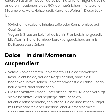
Kurorat-Basar atmet von derselben natürlichen Rigor als seine
anderen Kreationen: bis zu 90% der natürlichen Inhaltsstoffe
(Baumwolle, Mais, Holzzellstoff, Kartoffel, Weizen). Dieser Lack
ist:
10-frei: ohne toxische Inhaltsstoffe oder Kompromisse auf
Qualität
Vegan & Grausamkeit frei, delisch in Frankreich hergestellt
Mit Vitamin E und Bambus-Extrakt angereichert, um mit
Delikatesse zu stärken
Dolce - in drei Momenten
suspendiert
Seidig
Von der ersten Schicht enthüllt Dolce ein weiches
Rosa, leicht beige, der den Nagel berührt, ohne sie zu
bedecken. In zwei feinen Schichten wächst die Farbe - satin,
hell, diskret, aber vorhanden.
Die unerwartete Pflege
Unter dieser Pastell-Nuance verbirgt
sich eine aktive Gemüsepflege: atmungsaktiv,
feuchtigkeitsspendend, schützend. Dolce umgibt den Nagel
mit unsichtbarer, aber unerlässlicher Aufmerksamkeit.