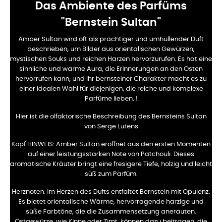
Das Ambiente des Parfüms
"Bernstein Sultan"
Amber Sultan wird oft als prächtiger und umhüllender Duft
beschrieben, um Bilder aus orientalischen Gewürzen,
mystischen Souks und reichen Harzen hervorzurufen. Es hat eine
sinnliche und warme Aura, die Erinnerungen an den Osten
hervorrufen kann, und ihr bernsteiner Charakter macht es zu
einer idealen Wahl für diejenigen, die reiche und komplexe
Parfüme lieben. !
Hier ist die olfaktorische Beschreibung des Bernsteins Sultan
von Serge Lutens
Kopf HINWEIS:
Amber Sultan eröffnet aus den ersten Momenten
auf einer leistungsstarken Note von Patchouli. Dieses
aromatische Kräuter bringt eine fresigere Tiefe, holzig und leicht
süß zum Parfüm.
Herznoten:
Im Herzen des Dufts entfaltet Bernstein mit Opulenz.
Es bietet orientalische Wärme, hervorragende harzige und
süße Farbtöne, die die Zusammensetzung anerauten.
Ostgewürze, wie Kinne oder Zimt, können dazu beitragen, die