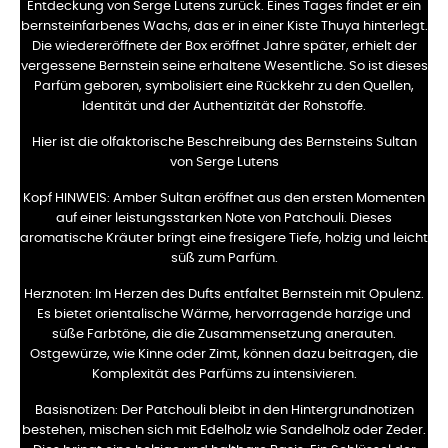
Entdeckung von Serge Lutens zurück. Eines Tages findet er ein
bernsteinfarbenes Wachs, das er in einer Kiste Thuya hinterlegt.
Die wiedereröffnete der Box eröffnet Jahre später, erhielt der
vergessene Bernstein seine erhaltene Wesentliche. So ist dieses
Parfüm geboren, symbolisiert eine Rückkehr zu den Quellen,
Identität und der Authentizität der Rohstoffe.
Hier ist die olfaktorische Beschreibung des Bernsteins Sultan
von Serge Lutens
Kopf HINWEIS:
Amber Sultan eröffnet aus den ersten Momenten
auf einer leistungsstarken Note von Patchouli. Dieses
aromatische Kräuter bringt eine fresigere Tiefe, holzig und leicht
süß zum Parfüm.
Herznoten:
Im Herzen des Dufts entfaltet Bernstein mit Opulenz.
Es bietet orientalische Wärme, hervorragende harzige und
süße Farbtöne, die die Zusammensetzung anerauten.
Ostgewürze, wie Kinne oder Zimt, können dazu beitragen, die
Komplexität des Parfüms zu intensivieren.
Basisnotizen:
Der Patchouli bleibt in den Hintergrundnotizen
bestehen, mischen sich mit Edelholz wie Sandelholz oder Zeder.