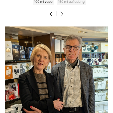
100 ml vapo
150 ml aufladung
‹
›