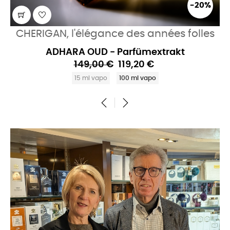
-20%
CHERIGAN, l'élégance des années folles
ADHARA OUD - Parfümextrakt
149,00 €
119,20 €
15 ml vapo
100 ml vapo
‹
›