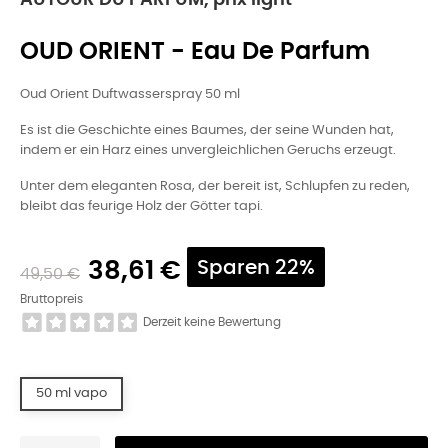
AUTOUR DU PARFUM, prix light
OUD ORIENT - Eau De Parfum
Oud Orient Duftwasserspray 50 ml
Es ist die Geschichte eines Baumes, der seine Wunden hat,
indem er ein Harz eines unvergleichlichen Geruchs erzeugt.
Unter dem eleganten Rosa, der bereit ist, Schlupfen zu reden,
bleibt das feurige Holz der Götter tapi.
38,61 €
Sparen 22%
49,50 €
Bruttopreis
Derzeit keine Bewertung
50 ml vapo