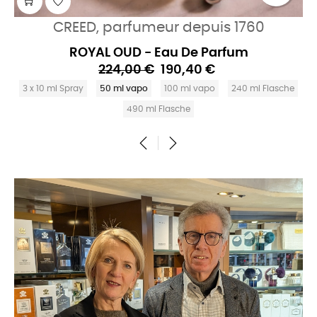
CREED, parfumeur depuis 1760
ROYAL OUD - Eau De Parfum
224,00 €
190,40 €
3 x 10 ml Spray
50 ml vapo
100 ml vapo
240 ml Flasche
490 ml Flasche
‹
›