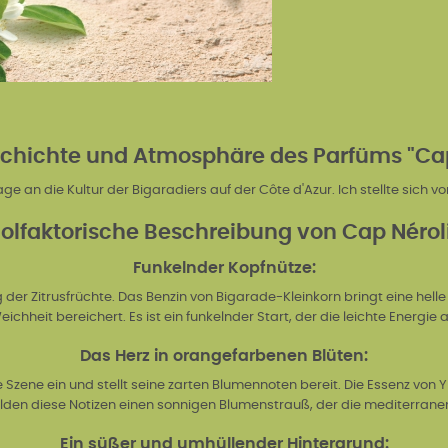
chichte und Atmosphäre des Parfüms "Cap
ge an die Kultur der Bigaradiers auf der Côte d'Azur. Ich stellte sich vo
ie olfaktorische Beschreibung von Cap Néroli
Funkelnder Kopfnütze:
g der Zitrusfrüchte. Das Benzin von Bigarade-Kleinkorn bringt eine h
heit bereichert. Es ist ein funkelnder Start, der die leichte Energie an
Das Herz in orangefarbenen Blüten:
die Szene ein und stellt seine zarten Blumennoten bereit. Die Essenz von 
lden diese Notizen einen sonnigen Blumenstrauß, der die mediterranen 
Ein süßer und umhüllender Hintergrund: