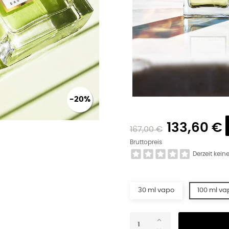
-20%
133,60 €
167,00 €
Bruttopreis
Derzeit kei
30 ml vapo
100 ml va