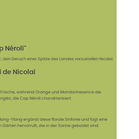
 Néroli"
r, den Geruch einer Spitze des Landes vorzustellen Nicolai.
 de Nicolai
elle Frische, während Orange und Mandarinesence die
gibt, die Cap Néroli charakterisiert.
Ylang-Ylang ergänzt diese florale Sinfonie und fügt eine
Gärten hervorruft, die in der Sonne gebadet sind.