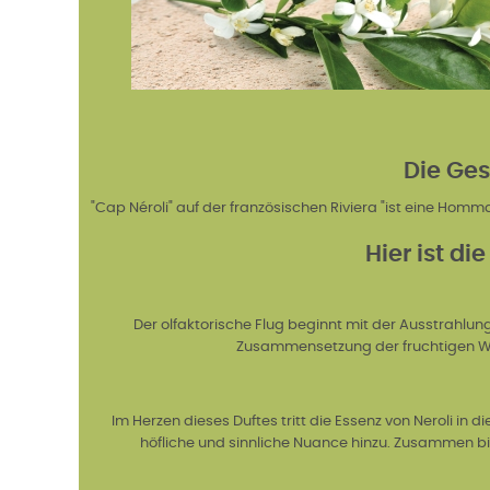
Die Ges
"Cap Néroli" auf der französischen Riviera "ist eine Homma
Hier ist d
Der olfaktorische Flug beginnt mit der Ausstrahlun
Zusammensetzung der fruchtigen Weich
Im Herzen dieses Duftes tritt die Essenz von Neroli in 
höfliche und sinnliche Nuance hinzu. Zusammen bi