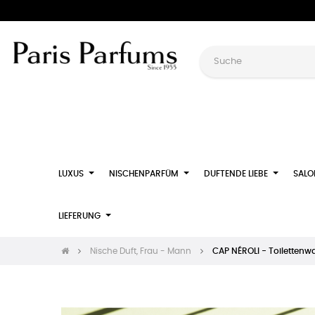
LUXUS
NISCHENPARFÜM
DUFTENDE LIEBE
SALO
LIEFERUNG
Nische Duft, Frau - Mann
CAP NÉROLI - Toilettenw