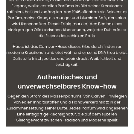
Marie-Louise Carven, Pionier von Mode und leidenschaftlicher
Eleganz, wollte erstellen
Parfüms im Bild seiner Kreationen:
raffiniert, hell und zugänglich. Von 1946 offenbart sie
Sein erstes
Parfüm, meine Klaue, ein mutiger und blumiger Saft, der sofort
wird
ikonenhaften. Dieser Erfolg markiert den Beginn eines
einzigartigen Olfaktorischen Abenteuers, wo jeder Duft
erfasst
die Essenz des schicken Paris.
Heute ist das Carnven-Haus dieses Erbe durch, indem er
moderne Kreationen anbietet
während er seine DNA treu bleibt:
Duftstoffe frisch, zeitlos und beeindruckt
Weiblichkeit und
Leichtigkeit.
Authentisches und
unverwechselbares Know-how
Gegen den Strom des Massenparfüms, von Carven-Privilegien
von edlen Inhaltsstoffen und a
Handwerkeransatz in der
Zusammensetzung seiner Düfte. Jedes Parfüm wird angesehen
Eine einzigartige Riechsignatur, die auf dem subtilen
Gleichgewicht zwischen Tradition und Moderne spielt.