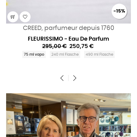
-15%
CREED, parfumeur depuis 1760
FLEURISSIMO - Eau De Parfum
295,00 €
250,75 €
75 ml vapo
240 ml Flasche
490 ml Flasche
‹
›