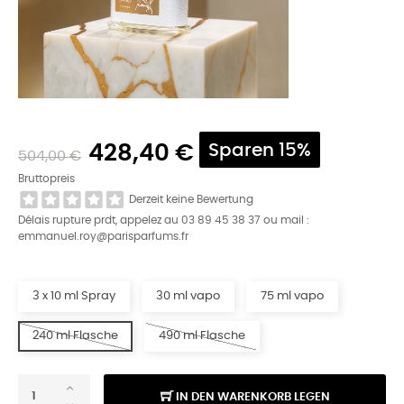
428,40 €
Sparen 15%
504,00 €
Bruttopreis
Derzeit keine Bewertung
Délais rupture prdt, appelez au 03 89 45 38 37 ou mail :
emmanuel.roy@parisparfums.fr
3 x 10 ml Spray
30 ml vapo
75 ml vapo
240 ml Flasche
490 ml Flasche
IN DEN WARENKORB LEGEN