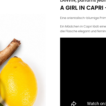
LANVIN, parfums jeu
A GIRL IN CAPRI 
Eine orientalisch-blumige Prim
Ein Mädchen in Capri lädt ein
die Flasche elegant und femin