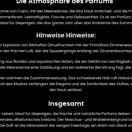
Die Atmosphäre des Parfüms
onne von Capri, mit der Meeresbrise, die Ihre Haut streichelt, und die Fr
merferien: Lebhaftigkeit, Frische und Gelassenheit. Es ist ein Parfü
t. Ideal für diejenigen, die das ganze Jahr über das Ambiente des Som
Hinweise Hinweise:
er Explosion von lebhaften Zitrusfrüchten mit der Primofiore Zitroneness
m der frischen Luft, der die Spaziergänge entlang der Zitronenbaumspu
ng aus floralen und aquatischen Noten, die ein Gefühl von Leichtigkeit 
e Meeresbrise eine Salzlösung und ein iodisierter Berührung fügt, die a
tizen wärmen die Zusammensetzung. Das schwebende Holz ruft Holzstüc
l des Muskes verlängert die Eleganz und die Sinnlichkeit des Duftes,
der Haut verlässt.
Insgesamt
 Leben, ideal für diejenigen, die frische und natürliche Parfums lieben.
des olfaktorisches Erlebnis. Der Moschus- und Waldehintergrund bringt
che Duft ist die Inkarnation der ewigen Feiertage, ein Atem von Glück und