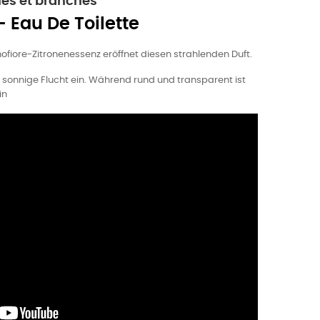
nes et branchés
- Eau De Toilette
ofiore-Zitronenessenz eröffnet diesen strahlenden Duft.
e sonnige Flucht ein. Während rund und transparent ist
in