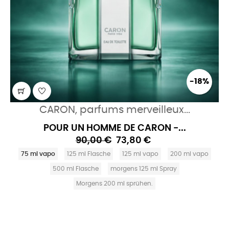
-18%
CARON, parfums merveilleux...
POUR UN HOMME DE CARON -...
90,00 €
73,80 €
75 ml vapo
125 ml Flasche
125 ml vapo
200 ml vapo
500 ml Flasche
morgens 125 ml Spray
Morgens 200 ml sprühen.