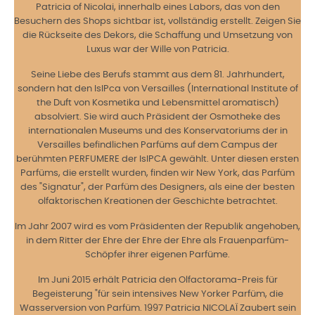
Patricia of Nicolai, innerhalb eines Labors, das von den
Besuchern des Shops sichtbar ist, vollständig erstellt. Zeigen Sie
die Rückseite des Dekors, die Schaffung und Umsetzung von
Luxus war der Wille von Patricia.
Seine Liebe des Berufs stammt aus dem 81. Jahrhundert,
sondern hat den IsIPca von Versailles (International Institute of
the Duft von Kosmetika und Lebensmittel aromatisch)
absolviert. Sie wird auch Präsident der Osmotheke des
internationalen Museums und des Konservatoriums der in
Versailles befindlichen Parfüms auf dem Campus der
berühmten PERFUMERE der IsIPCA gewählt. Unter diesen ersten
Parfüms, die erstellt wurden, finden wir New York, das Parfüm
des "Signatur", der Parfüm des Designers, als eine der besten
olfaktorischen Kreationen der Geschichte betrachtet.
Im Jahr 2007 wird es vom Präsidenten der Republik angehoben,
in dem Ritter der Ehre der Ehre der Ehre als Frauenparfüm-
Schöpfer ihrer eigenen Parfüme.
Im Juni 2015 erhält Patricia den Olfactorama-Preis für
Begeisterung "für sein intensives New Yorker Parfüm, die
Wasserversion von Parfüm. 1997 Patricia NICOLAÏ Zaubert sein