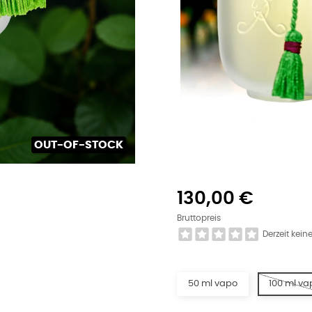
OUT-OF-STOCK
130,00 €
Bruttopreis
Derzeit kei
50 ml vapo
100 ml va