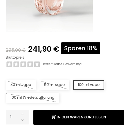
241,90 €
Sparen 18%
295,00 €
Bruttopreis
Derzeit keine Bewertung
30 ml vapo
50 ml vapo
100 ml vapo
100 ml Wiederauffüllung
IN DEN WARENKORB LEGEN