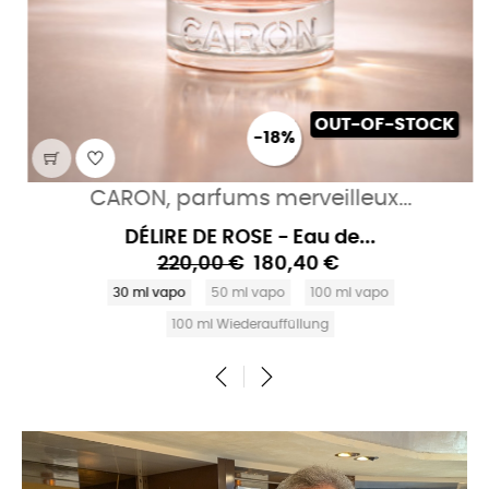
OUT-OF-STOCK
-18%
CARON, parfums merveilleux...
DÉLIRE DE ROSE - Eau de...
220,00 €
180,40 €
30 ml vapo
50 ml vapo
100 ml vapo
100 ml Wiederauffüllung
‹
›