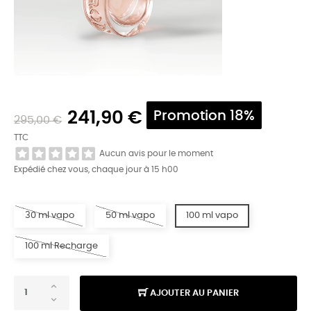
241,90 €
Promotion 18%
295,00 €
TTC
Aucun avis pour le moment
Expédié chez vous, chaque jour à 15 h00
30 ml vapo
50 ml vapo
100 ml vapo
100 ml Recharge
AJOUTER AU PANIER