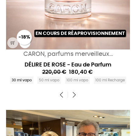
EN COURS DE RÉAPROVISIONNEMENT
-18%
CARON, parfums merveilleux...
DÉLIRE DE ROSE - Eau de Parfum
220,00 €
180,40 €
30 ml vapo
50 ml vapo
100 ml vapo
100 ml Recharge
‹
›