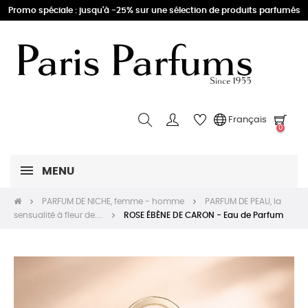
Promo spéciale : jusqu'à -25% sur une sélection de produits parfumés
Français
0
MENU
PARFUM DE NICHE, femme - homme
PARFUM DE PEAU, la
sensualité à fleur de....
ROSE ÉBÈNE DE CARON - Eau de Parfum