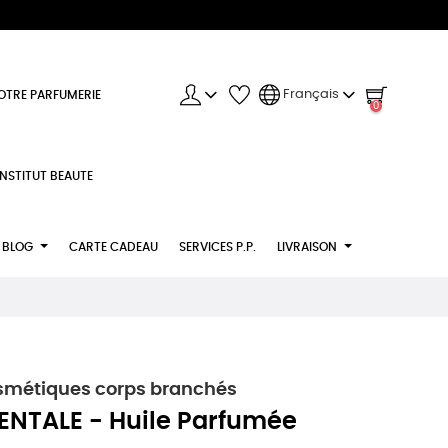
Français
OTRE PARFUMERIE
0
INSTITUT BEAUTE
BLOG
CARTE CADEAU
SERVICES P.P.
LIVRAISON
smétiques corps branchés
NTALE - Huile Parfumée