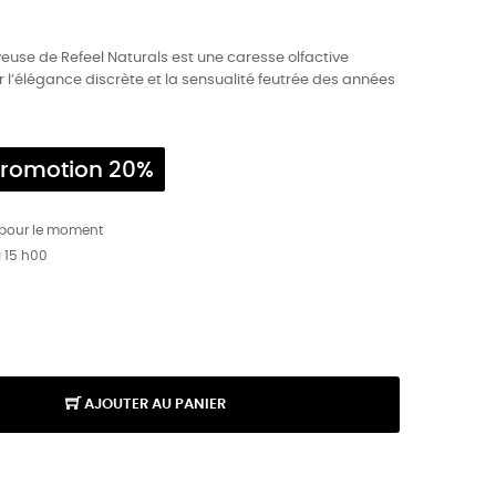
euse de Refeel Naturals est une caresse olfactive
l’élégance discrète et la sensualité feutrée des années
romotion 20%
 pour le moment
à 15 h00
AJOUTER AU PANIER