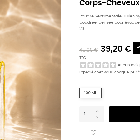
Corps-Cheveux
Poudre Sentimentale Huile Soy
poudrée, pensée pour évoquer 
20.
39,20 €
P
49,00 €
TTC
Aucun avis
Expédié chez vous, chaque jour 
100 ML