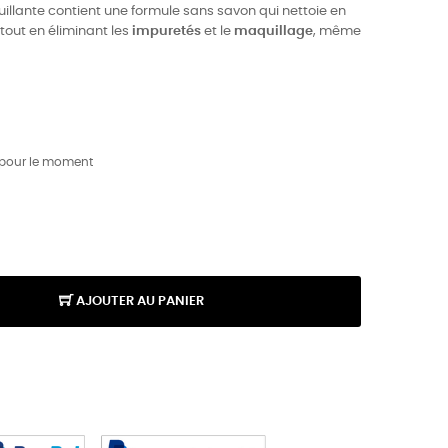
illante contient une formule sans savon qui nettoie en
 tout en éliminant les
impuretés
et le
maquillage
, même
 pour le moment
AJOUTER AU PANIER
K