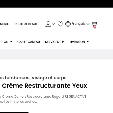
Français
MERIES
INSTITUT BEAUTE
0
BLOG
CARTE CADEAU
SERVICES P.P.
LIVRAISON
s tendances, visage et corps
 Crème Restructurante Yeux
c la Crème Confort Restructurante Regard RÉGÉNACTIVE
'œil et limite les taches.