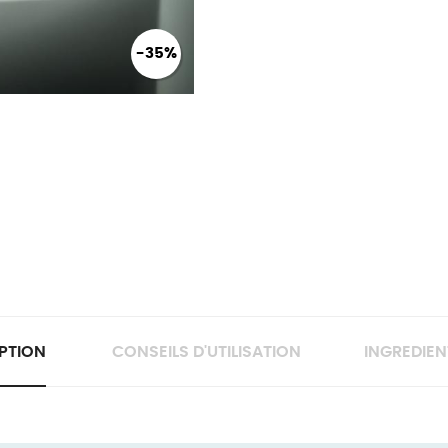
-35%
PTION
CONSEILS D'UTILISATION
INGREDIEN