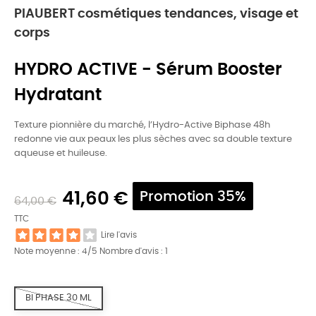
PIAUBERT cosmétiques tendances, visage et
corps
HYDRO ACTIVE - Sérum Booster
Hydratant
Texture pionnière du marché, l’Hydro-Active Biphase 48h
redonne vie aux peaux les plus sèches avec sa double texture
aqueuse et huileuse.
41,60 €
Promotion 35%
64,00 €
TTC
Lire l'avis
Note moyenne :
4
/5 Nombre d'avis :
1
BI PHASE 30 ML