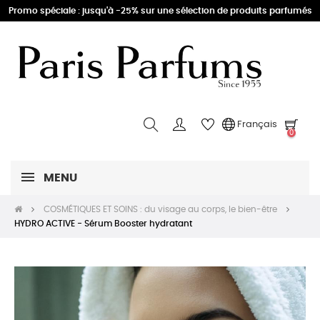
Promo spéciale : jusqu'à -25% sur une sélection de produits parfumés
Français
0
MENU
COSMÉTIQUES ET SOINS : du visage au corps, le bien-être
HYDRO ACTIVE - Sérum Booster hydratant