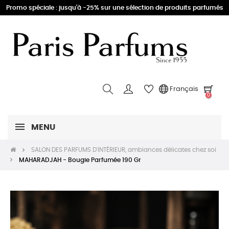
Promo spéciale : jusqu'à -25% sur une sélection de produits parfumés
Français
0
MENU
SALON DES PARFUMS D'INTÉRIEUR, ambiances délicates chez soi
MAHARADJAH - Bougie Parfumée 190 Gr