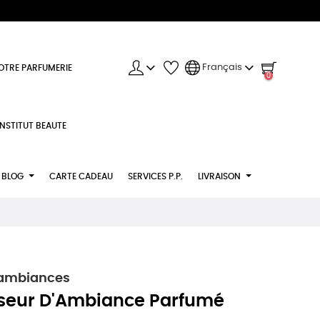
Français
OTRE PARFUMERIE
0
INSTITUT BEAUTE
BLOG
CARTE CADEAU
SERVICES P.P.
LIVRAISON
'ambiances
useur D'Ambiance Parfumé