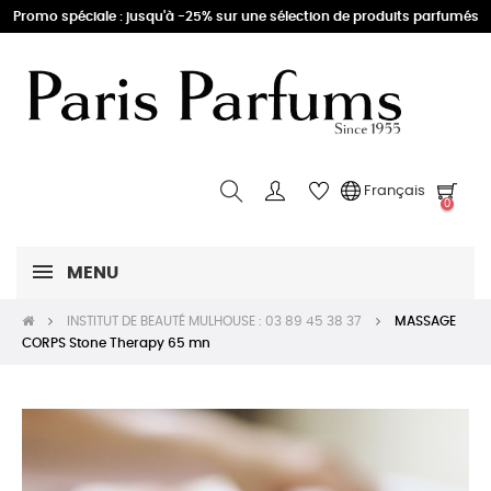
Promo spéciale : jusqu'à -25% sur une sélection de produits parfumés
Français
0
MENU
INSTITUT DE BEAUTÉ MULHOUSE : 03 89 45 38 37
MASSAGE
CORPS Stone Therapy 65 mn