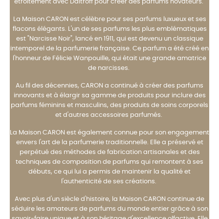
étroitement avec Daltroff pour créer des parfums novateurs.
La Maison CARON est célèbre pour ses parfums luxueux et ses
flacons élégants. L'un de ses parfums les plus emblématiques
est "Narcisse Noir", lancé en 1911, qui est devenu un classique
intemporel de la parfumerie française. Ce parfum a été créé en
l'honneur de Félicie Wanpouille, qui était une grande amatrice
de narcisses.
Au fil des décennies, CARON a continué à créer des parfums
innovants et à élargir sa gamme de produits pour inclure des
parfums féminins et masculins, des produits de soins corporels
et d'autres accessoires parfumés.
La Maison CARON est également connue pour son engagement
envers l'art de la parfumerie traditionnelle. Elle a préservé et
perpétué des méthodes de fabrication artisanales et des
techniques de composition de parfums qui remontent à ses
débuts, ce qui lui a permis de maintenir la qualité et
l'authenticité de ses créations.
Avec plus d'un siècle d'histoire, la Maison CARON continue de
séduire les amateurs de parfums du monde entier grâce à son
savoir-faire unique et à son héritage d'excellence olfactive. Elle