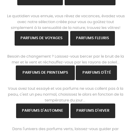
www.parisparfums.fr
Le quotidien vous ennuie, vous rêvez de vacances, évadez vous
avec notre sélection créée pour vous ou goûtez tout
simplement à la sensualité de la nature; trouvez les vôtres!
PARFUMS DE VOYAGES
PARFUMS FLEURIS
www.parisparfums.fr
Besoin de changement ? Laissez-vous bercer par le bruit de la
mer et le vent et réchauffez-vous par les rayons de soleil...
PARFUMS DE PRINTEMPS
PARFUMS D'ÉTÉ
www.parisparfums.fr
Vous avez tout essayé et vos parfums ne vous collent pas à la
peau, c'est un peu normal, choisissez le alors en fonction de la
température du jour...
PARFUMS D'AUTOMNE
PARFUMS D'HIVER
www.parisparfums.fr
Dans l'univers des parfums verts, laissez-vous guider par