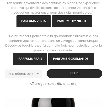
l'obscurité envoûtante des parfums by night. Une expérience
olfactive qui éveille les sens, de la fraîcheur vibrante à la
séduction mystérieuse, pour des nuits inoubliables."
PARFU
MS VERTS
PARFUMS B
Y NIGHT
www.parisparfums.fr
De la fraîcheur pétillante à la gourmandise irrésistible, nos
parfums vous emportent dans un voyage sensoriel unique.
Découvrez l'équilibre parfait entre la fraîcheur revitalisante et la
gourmandise envoûtante…
PARFU
MS FRAIS
PARFUMS GOURMANDS

FILTRE
Prix, décroissant
Affichage 1-50 de 667 article(s)