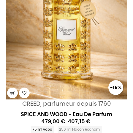
-15%
CREED, parfumeur depuis 1760
SPICE AND WOOD - Eau De Parfum
479,00 €
407,15 €
75 ml vapo
250 ml Flacon économ.