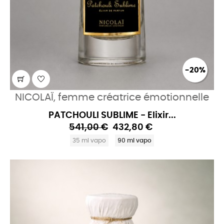
-20%
NICOLAÏ, femme créatrice émotionnelle
PATCHOULI SUBLIME - Elixir...
541,00 €
432,80 €
35 ml vapo
90 ml vapo