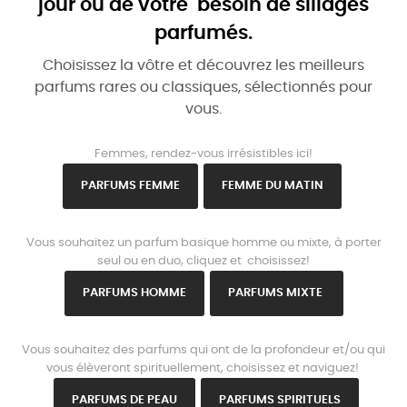
jour ou de votre besoin de sillages
parfumés.
Choisissez la vôtre et découvrez les meilleurs
parfums rares ou classiques, sélectionnés pour
vous.
www.parisparfums.fr
Femmes, rendez-vous irrésistibles ici!
PARFUMS FEMME
FEMME DU MATIN
www.parisparfums.fr
Vous souhaitez un parfum basique homme ou mixte, à porter
seul ou en duo, cliquez et choisissez!
PARFUMS HOMME
PARFUMS MIXTE
www.parisparfums.fr
Vous souhaitez des parfums qui ont de la profondeur et/ou qui
vous élèveront spirituellement, choisissez et naviguez!
PARFUMS DE PEAU
PARFUMS SPIRITUELS