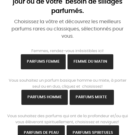
jour ou de votre besoin de sillages
parfumés.
Choisissez la vôtre et découvrez les meilleurs
parfums rares ou classiques, sélectionnés pour
vous.
www.parisparfums.fr
Femmes, rendez-vous irrésistibles ici!
PARFUMS FEMME
FEMME DU MATIN
www.parisparfums.fr
Vous souhaitez un parfum basique homme ou mixte, à porter
seul ou en duo, cliquez et choisissez!
PARFUMS HOMME
PARFUMS MIXTE
www.parisparfums.fr
Vous souhaitez des parfums qui ont de la profondeur et/ou qui
vous élèveront spirituellement, choisissez et naviguez!
PARFUMS DE PEAU
PARFUMS SPIRITUELS