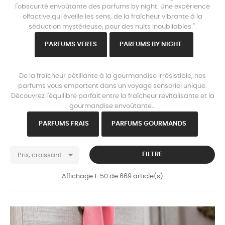
l'obscurité envoûtante des parfums by night. Une expérience
olfactive qui éveille les sens, de la fraîcheur vibrante à la
séduction mystérieuse, pour des nuits inoubliables."
PARFU
MS VERTS
PARFUMS B
Y NIGHT
www.parisparfums.fr
De la fraîcheur pétillante à la gourmandise irrésistible, nos
parfums vous emportent dans un voyage sensoriel unique.
Découvrez l'équilibre parfait entre la fraîcheur revitalisante et la
gourmandise envoûtante…
PARFU
MS FRAIS
PARFUMS GOURMANDS

FILTRE
Prix, croissant
Affichage 1-50 de 669 article(s)