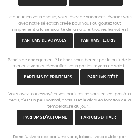
www.parisparfums.fr
Le quotidien vous ennuie, vous rêvez de vacances, évadez vous
avec notre sélection créée pour vous ou goûtez tout
simplement à la sensualité de la nature; trouvez les vôtres!
PARFUMS DE VOYAGES
PARFUMS FLEURIS
www.parisparfums.fr
Besoin de changement ? Laissez-vous bercer par le bruit de la
mer et le vent et réchauffez-vous par les rayons de soleil...
PARFUMS DE PRINTEMPS
PARFUMS D'ÉTÉ
www.parisparfums.fr
Vous avez tout essayé et vos parfums ne vous collent pas à la
peau, c'est un peu normal, choisissez le alors en fonction de la
température du jour...
PARFUMS D'AUTOMNE
PARFUMS D'HIVER
www.parisparfums.fr
Dans l'univers des parfums verts, laissez-vous guider par