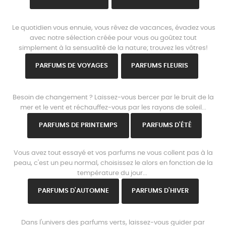
www.parisparfums.fr
Le quotidien vous ennuie, vous rêvez de vacances, évadez vous
avec notre sélection créée pour vous ou goûtez tout
simplement à la sensualité de la nature; trouvez les vôtres!
PARFUMS DE VOYAGES
PARFUMS FLEURIS
www.parisparfums.fr
Besoin de changement ? Laissez-vous bercer par le bruit de la
mer et le vent et réchauffez-vous par les rayons de soleil...
PARFUMS DE PRINTEMPS
PARFUMS D'ÉTÉ
www.parisparfums.fr
Vous avez tout essayé et vos parfums ne vous collent pas à la
peau, c'est un peu normal, choisissez le alors en fonction de la
température du jour...
PARFUMS D'AUTOMNE
PARFUMS D'HIVER
www.parisparfums.fr
Dans l'univers des parfums verts, laissez-vous guider par