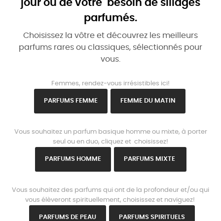
jour ou de votre besoin de sillages
parfumés.
Choisissez la vôtre et découvrez les meilleurs
parfums rares ou classiques, sélectionnés pour
vous.
www.parisparfums.fr
Femmes, rendez-vous irrésistibles ici!
PARFUMS FEMME
FEMME DU MATIN
www.parisparfums.fr
Vous souhaitez un parfum basique homme ou mixte, à porter
seul ou en duo, cliquez et choisissez!
PARFUMS HOMME
PARFUMS MIXTE
www.parisparfums.fr
Vous souhaitez des parfums qui ont de la profondeur et/ou qui
vous élèveront spirituellement, choisissez et naviguez!
PARFUMS DE PEAU
PARFUMS SPIRITUELS