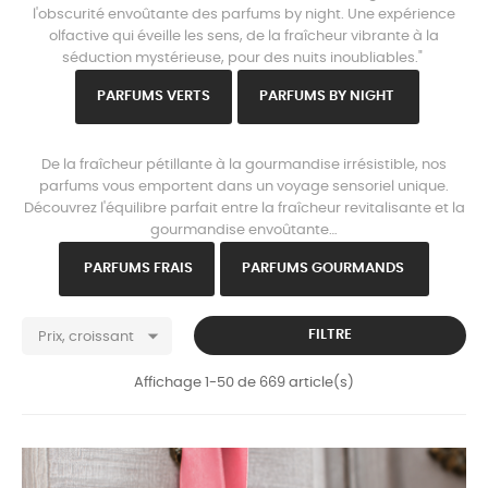
l'obscurité envoûtante des parfums by night. Une expérience
olfactive qui éveille les sens, de la fraîcheur vibrante à la
séduction mystérieuse, pour des nuits inoubliables."
PARFU
MS VERTS
PARFUMS B
Y NIGHT
www.parisparfums.fr
De la fraîcheur pétillante à la gourmandise irrésistible, nos
parfums vous emportent dans un voyage sensoriel unique.
Découvrez l'équilibre parfait entre la fraîcheur revitalisante et la
gourmandise envoûtante…
PARFU
MS FRAIS
PARFUMS GOURMANDS

FILTRE
Prix, croissant
Affichage 1-50 de 669 article(s)