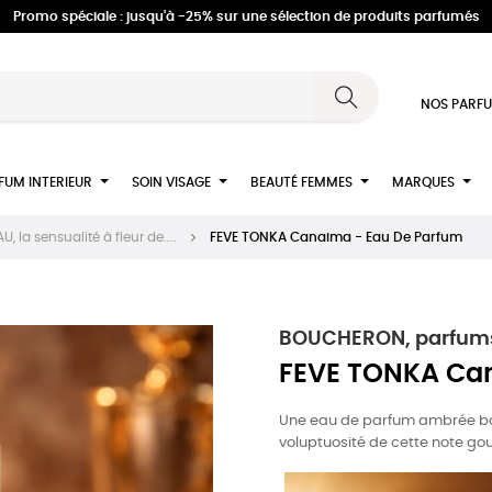
Promo spéciale : jusqu'à -25% sur une sélection de produits parfumés
NOS PARFU
FUM INTERIEUR
SOIN VISAGE
BEAUTÉ FEMMES
MARQUES
, la sensualité à fleur de....
FEVE TONKA Canaima - Eau De Parfum
BOUCHERON, parfums
FEVE TONKA Can
Une eau de parfum ambrée bois
voluptuosité de cette note g