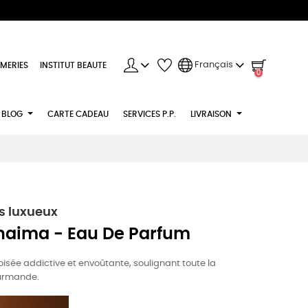
Français
MERIES
INSTITUT BEAUTE
0
BLOG
CARTE CADEAU
SERVICES P.P.
LIVRAISON
 luxueux
aima - Eau De Parfum
ée addictive et envoûtante, soulignant toute la
ourmande.