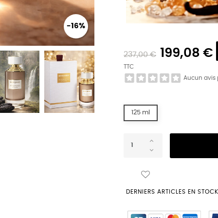
-16%
199,08 €
237,00 €
TTC
Aucun avis
125 ml
DERNIERS ARTICLES EN STOC