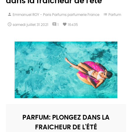
dans la fraicheur de l'été
person
list
Emmanuel ROY - Paris Parfums parfumerie France
Parfum

comment
favorite
samedi
juillet
31
2021
1
16435
PARFUM: PLONGEZ DANS LA
FRAICHEUR DE L'ÉTÉ