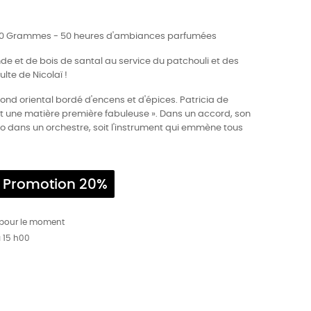
0 Grammes - 50 heures d'ambiances parfumées
de et de bois de santal au service du patchouli et des
lte de Nicolaï !
 fond oriental bordé d'encens et d'épices. Patricia de
st une matière première fabuleuse ». Dans un accord, son
'alto dans un orchestre, soit l'instrument qui emmène tous
Promotion 20%
 pour le moment
à 15 h00