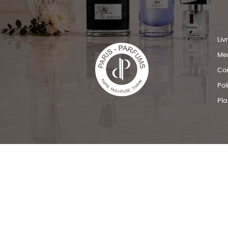
Liv
Men
Con
Pol
Pla