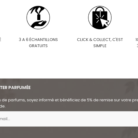
É
3 A 6 ÉCHANTILLONS
CLICK & COLLECT, C'EST
1
GRATUITS
SIMPLE
TER PARFUMÉE
de parfums, soyez informé et bénéficiez de 5% de remise sur votre p
de.