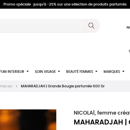
Promo spéciale : jusqu'à -25% sur une sélection de produits parfumés
N
FUM INTERIEUR
SOIN VISAGE
BEAUTÉ FEMMES
MARQUES
hez soi
MAHARADJAH | Grande Bougie parfumée 600 Gr
NICOLAÏ, femme créat
MAHARADJAH | 