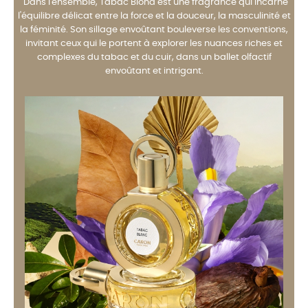
"Dans l'ensemble, Tabac Blond est une fragrance qui incarne
l'équilibre délicat entre la force et la douceur, la masculinité et
la féminité. Son sillage envoûtant bouleverse les conventions,
invitant ceux qui le portent à explorer les nuances riches et
complexes du tabac et du cuir, dans un ballet olfactif
envoûtant et intrigant.