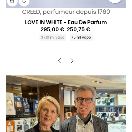
CREED, parfumeur depuis 1760
LOVE IN WHITE - Eau De Parfum
295,00 €
250,75 €
3 x10 ml vapo
75 ml vapo
‹
›