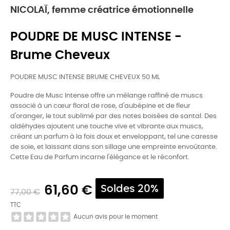
NICOLAÏ, femme créatrice émotionnelle
POUDRE DE MUSC INTENSE -
Brume Cheveux
POUDRE MUSC INTENSE BRUME CHEVEUX 50 ML
Poudre de Musc Intense offre un mélange raffiné de muscs
associé à un cœur floral de rose, d'aubépine et de fleur
d'oranger, le tout sublimé par des notes boisées de santal. Des
aldéhydes ajoutent une touche vive et vibrante aux muscs,
créant un parfum à la fois doux et enveloppant, tel une caresse
de soie, et laissant dans son sillage une empreinte envoûtante.
Cette Eau de Parfum incarne l'élégance et le réconfort.
61,60 €
Soldes 20%
77,00 €
TTC
Aucun avis pour le moment