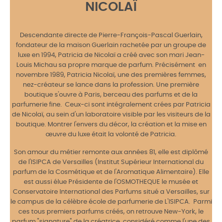
NICOLAÏ
Descendante directe de Pierre-François-Pascal Guerlain,
fondateur de la maison Guerlain rachetée par un groupe de
luxe en 1994, Patricia de Nicolaï a créé avec son mari Jean-
Louis Michau sa propre marque de parfum. Précisément en
novembre 1989, Patricia Nicolaï, une des premières femmes,
nez-créateur se lance dans la profession. Une première
boutique s'ouvre à Paris, berceau des parfums et de la
parfumerie fine. Ceux-ci sont intégralement crées par Patricia
de Nicolaï, au sein d'un laboratoire visible par les visiteurs de la
boutique. Montrer l'envers du décor, la création et la mise en
œuvre du luxe était la volonté de Patricia.
Son amour du métier remonte aux années 81, elle est diplômé
de l'ISIPCA de Versailles (Institut Supérieur International du
parfum de la Cosmétique et de l'Aromatique Alimentaire). Elle
est aussi élue Présidente de l'OSMOTHEQUE le musée et
Conservatoire International des Parfums situé a Versailles, sur
le campus de la célèbre école de parfumerie de L'ISIPCA. Parmi
ces tous premiers parfums créés, on retrouve New-York, le
parfum "signature" de la créatrice, considéré comme l'une des