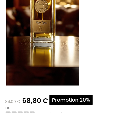
68,80 €
Promotion 20%
86,00 €
TTC