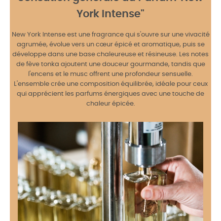
York Intense"
New York Intense est une fragrance qui s'ouvre sur une vivacité
agrumée, évolue vers un cœur épicé et aromatique, puis se
développe dans une base chaleureuse et résineuse. Les notes
de fève tonka ajoutent une douceur gourmande, tandis que
l'encens et le musc offrent une profondeur sensuelle.
L'ensemble crée une composition équilibrée, idéale pour ceux
qui apprécient les parfums énergiques avec une touche de
chaleur épicée.