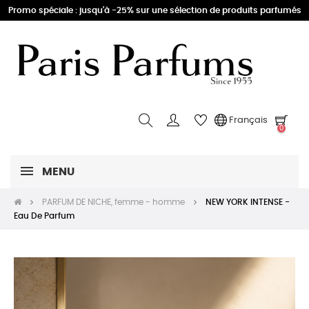
Promo spéciale : jusqu'à -25% sur une sélection de produits parfumés
Français
0
MENU
PARFUM DE NICHE, femme - homme
NEW YORK INTENSE -
Eau De Parfum