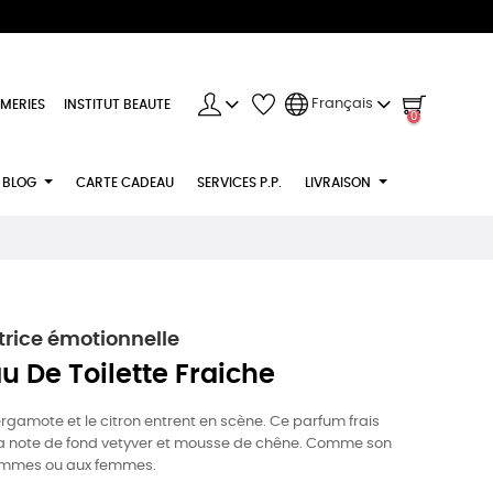
Français
MERIES
INSTITUT BEAUTE
0
BLOG
CARTE CADEAU
SERVICES P.P.
LIVRAISON
rice émotionnelle
u De Toilette Fraiche
ergamote et le citron entrent en scène. Ce parfum frais
 la note de fond vetyver et mousse de chêne. Comme son
 hommes ou aux femmes.