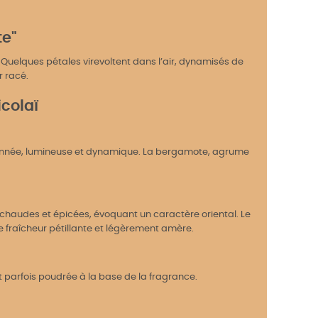
te"
 Quelques pétales virevoltent dans l’air, dynamisés de
r racé.
icolaï
itronnée, lumineuse et dynamique. La bergamote, agrume
chaudes et épicées, évoquant un caractère oriental. Le
 fraîcheur pétillante et légèrement amère.
t parfois poudrée à la base de la fragrance.