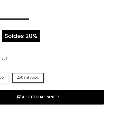
€
Soldes 20%
is :
1
po
250 ml vapo
AJOUTER AU PANIER
K