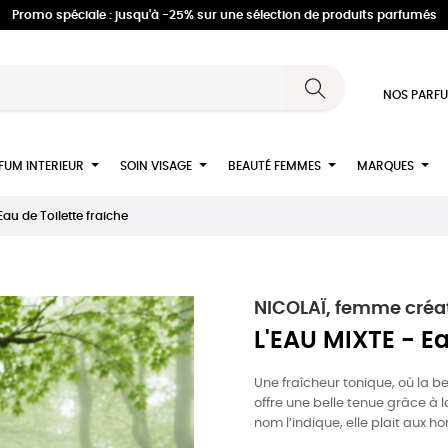
Promo spéciale : jusqu'à -25% sur une sélection de produits parfumés
NOS PARFU
FUM INTERIEUR
SOIN VISAGE
BEAUTÉ FEMMES
MARQUES
Eau de Toilette fraiche
NICOLAÏ, femme créat
L'EAU MIXTE - Ea
Une fraîcheur tonique, où la b
offre une belle tenue grâce à
nom l’indique, elle plait aux