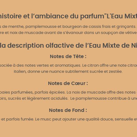
histoire et l’ambiance du parfum"L'Eau Mix
nés de menthe, pamplemousse et bourgeon de cassis frais et grinçants.
re et noix de muscade avant de s’évanouir dans un soupçon de vétive
 la description olfactive de l’Eau Mixte de N
Notes de Tête :
ssociée à des notes vertes et aromatiques. Le citron offre une note c
italien, donne une nuance subtilement sucrée et zestée.
Notes de Cœur :
aies parfumées, parfois épicées. La noix de muscade offre des notes 
noirs, sucrés et légèrement acidulés. Le pamplemousse contribue à une
Notes de Fond :
e et parfois fumée. Le musc peut ajouter une qualité douce, sensuelle e