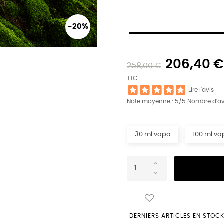
-20%
206,40 
258,00 €
TTC
Lire l'avis
Note moyenne :
5
/5 Nombre d'av
30 ml vapo
100 ml va
DERNIERS ARTICLES EN STOC