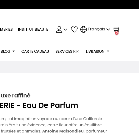
Français
MERIES
INSTITUT BEAUTE
0
BLOG
CARTE CADEAU
SERVICES P.P.
LIVRAISON
uxe raffiné
ERIE - Eau De Parfum
um, j’ai imaginé un voyage au cœur d’une Californie
smin était une évidence, cette fleur offre un équilibre
, fruitées et animales.
Antoine Maisondieu
, parfumeur