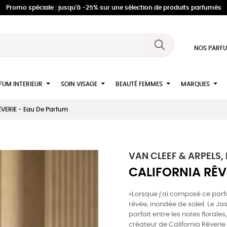
Promo spéciale : jusqu'à -25% sur une sélection de produits parfumés
NOS PARFU
FUM INTERIEUR
SOIN VISAGE
BEAUTÉ FEMMES
MARQUES
VERIE - Eau De Parfum
VAN CLEEF & ARPELS, l
CALIFORNIA RÊV
«Lorsque j’ai composé ce parf
rêvée, inondée de soleil. Le Ja
parfait entre les notes florales
créateur de California Rêverie