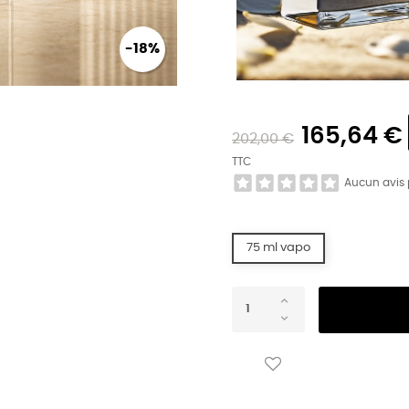
-18%
165,64 €
202,00 €
TTC
Aucun avis
75 ml vapo